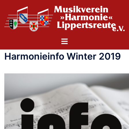
Zum
Inhalt
springen
Menü
umschalten
Harmonieinfo Winter 2019