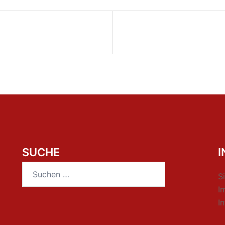
SUCHE
Suchen
S
nach:
I
I