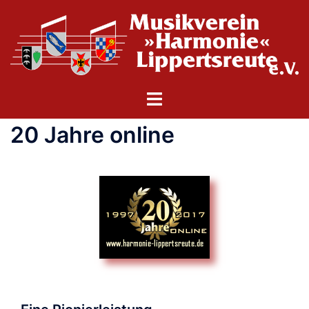
Zum
Inhalt
springen
Menü
umschalten
20 Jahre online