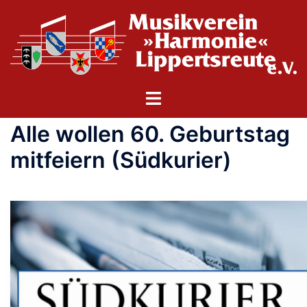
Zum
Inhalt
springen
Menü
umschalten
Alle wollen 60. Geburtstag
mitfeiern (Südkurier)