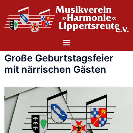
Zum
Inhalt
springen
Menü
umschalten
Große Geburtstagsfeier
mit närrischen Gästen