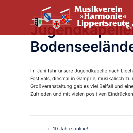
Zum
Inhalt
springen
Jugendkapellen
Bodenseeländ
Im Juni fuhr unsere Jugendkapelle nach Liech
Festivals, diesmal in Gamprin, musikalisch zu 
Großveranstaltung gab es viel Beifall und ei
Zufrieden und mit vielen positiven Eindrücke
Beitragsnavigation
10 Jahre online!