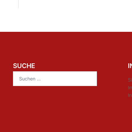
SUCHE
Suchen
S
nach:
I
I