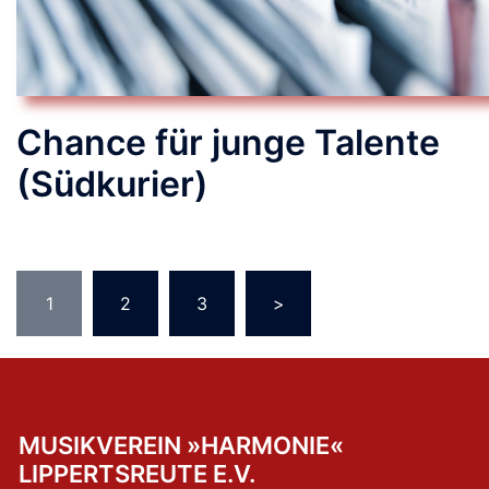
Chance für junge Talente
(Südkurier)
Seitennummerierung
1
2
3
>
der
Beiträge
MUSIKVEREIN »HARMONIE«
LIPPERTSREUTE E.V.